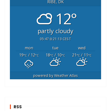
RIBE, DK
12°
partly cloudy
05:47
21:13 CEST
mon
tue
wed
19
/ 12
18
/ 10
21
/ 11
°C
°C
°C
°C
°C
°C
powered by
Weather Atlas
RSS