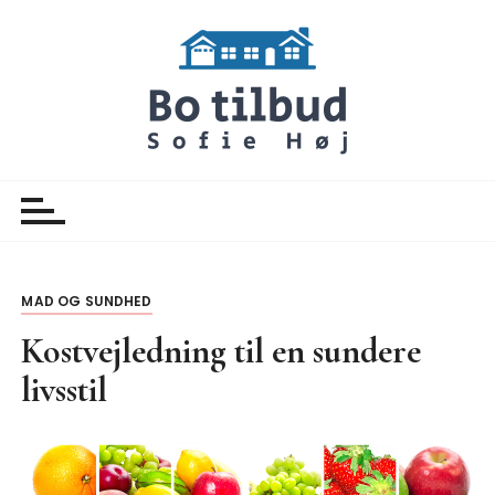
S
k
i
p
t
o
Botilbud Sofie Hoej
Nyheder
c
o
n
t
e
MAD OG SUNDHED
n
Kostvejledning til en sundere
t
livsstil