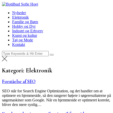
Skip
Botilbud Sofie Hoej
to
Nyheder
Nyheder
content
Elektronik
Familie og Børn
Hobby og Dyr
Industri og Erhverv
Kunst og kultur
Tøj og Mode
Kontakt
Search
for:
Kategori:
Elektronik
Forståelse af SEO
SEO står for Search Engine Optimization, og det handler om at
optimere en hjemmeside, så den rangerer højere i søgeresultaterne på
søgemaskiner som Google. Når en hjemmeside er optimeret korrekt,
bliver den mere synlig…