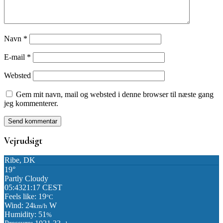
Navn
*
E-mail
*
Websted
Gem mit navn, mail og websted i denne browser til næste gang
jeg kommenterer.
Vejrudsigt
Ribe, DK
19°
Partly Cloudy
05:43
21:17 CEST
Feels like: 19
°C
Wind: 24
W
km/h
Humidity: 51
%