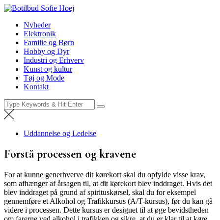
Skip
Botilbud Sofie Hoej
to
Nyheder
Nyheder
content
Elektronik
Familie og Børn
Hobby og Dyr
Industri og Erhverv
Kunst og kultur
Tøj og Mode
Kontakt
Search
for:
Uddannelse og Ledelse
Forstå processen og kravene
For at kunne generhverve dit kørekort skal du opfylde visse krav,
som afhænger af årsagen til, at dit kørekort blev inddraget. Hvis det
blev inddraget på grund af spirituskørsel, skal du for eksempel
gennemføre et Alkohol og Trafikkursus (A/T-kursus), før du kan gå
videre i processen. Dette kursus er designet til at øge bevidstheden
om farerne ved alkohol i trafikken og sikre, at du er klar til at køre