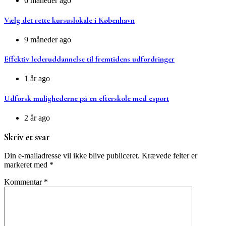
6 måneder ago
Vælg det rette kursuslokale i København
9 måneder ago
Effektiv lederuddannelse til fremtidens udfordringer
1 år ago
Udforsk mulighederne på en efterskole med esport
2 år ago
Skriv et svar
Din e-mailadresse vil ikke blive publiceret.
Krævede felter er
markeret med
*
Kommentar
*