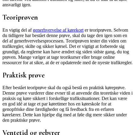
ansvarligt igen.
Teoriprøven
En vigtig del af
generhvervelse af kørekort
er teoriprøven. Selvom
du tidligere har bestået denne prøve, skal du tage den igen som en
del af generhvervelsesprocessen. Teoriprøven tester din viden om
trafikregler, skilte og sikker kørsel. Det er vigtigt at forberede sig
grundigt, da reglerne kan have ændret sig siden sidste gang, du tog
prøven. Mange vælger at tage teorikurser eller bruge online
ressourcer for at sikre, at de er opdaterede med de nyeste trafikregler.
Praktisk prøve
Efter bestået teoriprøve skal du også bestå en praktisk køreprøve.
Denne prøve vurderer dine evner til at anvende din teoretiske viden i
praksis og køre sikkert i forskellige trafiksituationer. Det kan være
en god idé at tage et par køretimer hos en køreskole for at
genopfriske dine færdigheder og få feedback fra en erfaren
kørelærer. Dette kan hjælpe dig med at føle dig mere sikker under
den praktiske prøve.
Ventetid og gebyrer