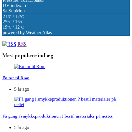
Pressure: 1021.33
mbar
UV index: 5
Sat
Sun
Mon
21
/ 12
°C
°C
25
/ 15
°C
°C
19
/ 12
°C
°C
powered by
Weather Atlas
RSS
Mest populære indlæg
En tur til Rom
5 år ago
Få gang i smykkeproduktionen ? bestil materialer på nettet
5 år ago