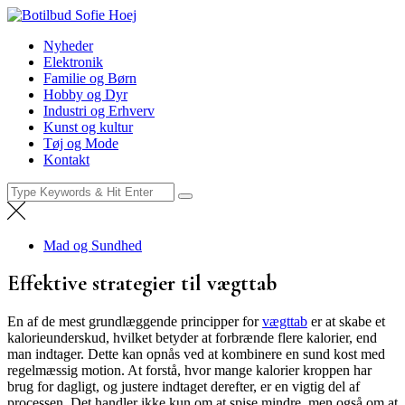
Skip
Botilbud Sofie Hoej
to
Nyheder
Nyheder
content
Elektronik
Familie og Børn
Hobby og Dyr
Industri og Erhverv
Kunst og kultur
Tøj og Mode
Kontakt
Search
for:
Mad og Sundhed
Effektive strategier til vægttab
En af de mest grundlæggende principper for
vægttab
er at skabe et
kalorieunderskud, hvilket betyder at forbrænde flere kalorier, end
man indtager. Dette kan opnås ved at kombinere en sund kost med
regelmæssig motion. At forstå, hvor mange kalorier kroppen har
brug for dagligt, og justere indtaget derefter, er en vigtig del af
processen. Det handler ikke kun om at spise mindre, men også om at