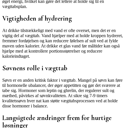
øget energi, hvilket kan gøre det lettere at holde sig til en
vægttabsplan.
Vigtigheden af hydrering
At drikke tilstrækkeligt med vand er ofte overset, men det er en
vigtig del af vægttab. Vand hjælper med at holde kroppen hydreret,
fremmer fordøjelsen og kan reducere følelsen af sult ved at fylde
maven uden kalorier. At drikke et glas vand før måltider kan også
hjælpe med at kontrollere portionsstørrelser og reducere
kalorieindtaget.
Søvnens rolle i vægttab
Søvn er en anden kritisk faktor i vægttab. Mangel på søvn kan føre
til hormonelle ubalancer, der øger appetitten og gør det sværere at
tabe sig. Hormoner som leptin og ghrelin, der regulerer sult og
mæthed, påvirkes af søvnkvaliteten. At sikre sig 7-9 timers
kvalitetssøvn hver nat kan støtte vægttabsprocessen ved at holde
disse hormoner i balance.
Langsigtede ændringer frem for hurtige
løsninger