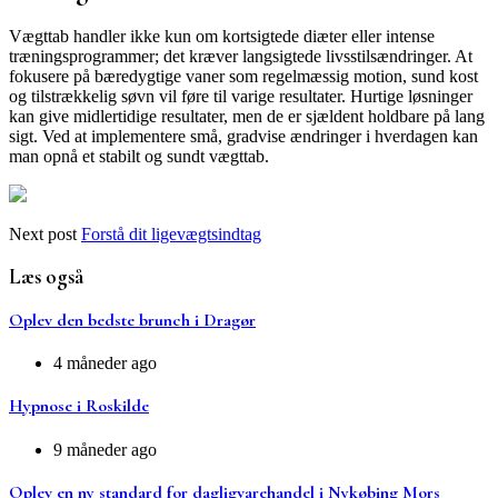
Vægttab handler ikke kun om kortsigtede diæter eller intense
træningsprogrammer; det kræver langsigtede livsstilsændringer. At
fokusere på bæredygtige vaner som regelmæssig motion, sund kost
og tilstrækkelig søvn vil føre til varige resultater. Hurtige løsninger
kan give midlertidige resultater, men de er sjældent holdbare på lang
sigt. Ved at implementere små, gradvise ændringer i hverdagen kan
man opnå et stabilt og sundt vægttab.
Next post
Forstå dit ligevægtsindtag
Læs også
Oplev den bedste brunch i Dragør
4 måneder ago
Hypnose i Roskilde
9 måneder ago
Oplev en ny standard for dagligvarehandel i Nykøbing Mors