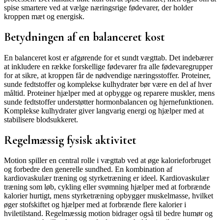
spise smartere ved at vælge næringsrige fødevarer, der holder
kroppen mæt og energisk.
Betydningen af en balanceret kost
En balanceret kost er afgørende for et sundt vægttab. Det indebærer
at inkludere en række forskellige fødevarer fra alle fødevaregrupper
for at sikre, at kroppen får de nødvendige næringsstoffer. Proteiner,
sunde fedtstoffer og komplekse kulhydrater bør være en del af hver
måltid. Proteiner hjælper med at opbygge og reparere muskler, mens
sunde fedtstoffer understøtter hormonbalancen og hjernefunktionen.
Komplekse kulhydrater giver langvarig energi og hjælper med at
stabilisere blodsukkeret.
Regelmæssig fysisk aktivitet
Motion spiller en central rolle i vægttab ved at øge kalorieforbruget
og forbedre den generelle sundhed. En kombination af
kardiovaskulær træning og styrketræning er ideel. Kardiovaskulær
træning som løb, cykling eller svømning hjælper med at forbrænde
kalorier hurtigt, mens styrketræning opbygger muskelmasse, hvilket
øger stofskiftet og hjælper med at forbrænde flere kalorier i
hviletilstand. Regelmæssig motion bidrager også til bedre humør og