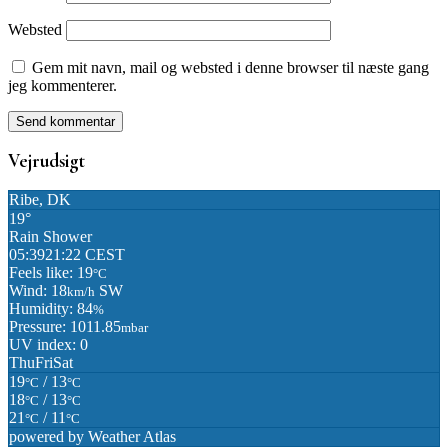
Websted
Gem mit navn, mail og websted i denne browser til næste gang
jeg kommenterer.
Vejrudsigt
Ribe, DK
19°
Rain Shower
05:39
21:22 CEST
Feels like: 19
°C
Wind: 18
SW
km/h
Humidity: 84
%
Pressure: 1011.85
mbar
UV index: 0
Thu
Fri
Sat
19
/ 13
°C
°C
18
/ 13
°C
°C
21
/ 11
°C
°C
powered by
Weather Atlas