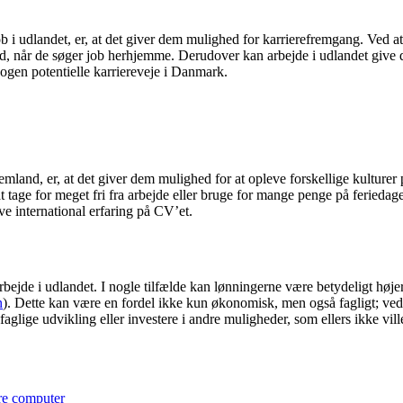
ob i udlandet, er, at det giver dem mulighed for karrierefremgang. Ved at
g ud, når de søger job herhjemme. Derudover kan arbejde i udlandet give
nogen potentielle karriereveje i Danmark.
mland, er, at det giver dem mulighed for at opleve forskellige kulturer
t tage for meget fri fra arbejde eller bruge for mange penge på feriedage
ave international erfaring på CV’et.
ejde i udlandet. I nogle tilfælde kan lønningerne være betydeligt højere 
n
). Dette kan være en fordel ikke kun økonomisk, men også fagligt; ved
aglige udvikling eller investere i andre muligheder, som ellers ikke v
bare computer