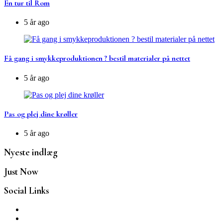
En tur til Rom
5 år ago
Få gang i smykkeproduktionen ? bestil materialer på nettet
5 år ago
Pas og plej dine krøller
5 år ago
Nyeste indlæg
Just Now
Social Links