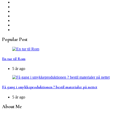
Popular Post
En tur til Rom
5 år ago
Få gang i smykkeproduktionen ? bestil materialer på nettet
5 år ago
About Me