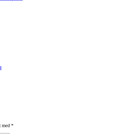
d
et med
*