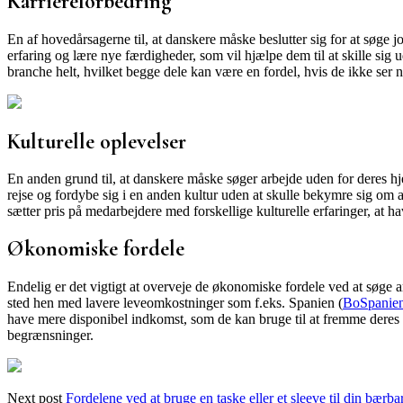
Karriereforbedring
En af hovedårsagerne til, at danskere måske beslutter sig for at søge j
erfaring og lære nye færdigheder, som vil hjælpe dem til at skille si
branche helt, hvilket begge dele kan være en fordel, hvis de ikke ser 
Kulturelle oplevelser
En anden grund til, at danskere måske søger arbejde uden for deres hje
rejse og fordybe sig i en anden kultur uden at skulle bekymre sig om a
sætter pris på medarbejdere med forskellige kulturelle erfaringer, at h
Økonomiske fordele
Endelig er det vigtigt at overveje de økonomiske fordele ved at søge arb
sted hen med lavere leveomkostninger som f.eks. Spanien (
BoSpanie
have mere disponibel indkomst, som de kan bruge til at fremme deres f
begrænsninger.
Next post
Fordelene ved at bruge en taske eller et sleeve til din bær