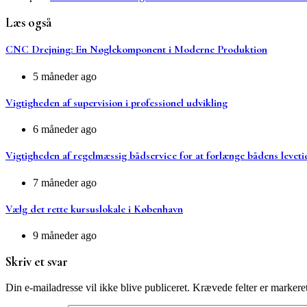
Læs også
CNC Drejning: En Nøglekomponent i Moderne Produktion
5 måneder ago
Vigtigheden af supervision i professionel udvikling
6 måneder ago
Vigtigheden af regelmæssig bådservice for at forlænge bådens leveti
7 måneder ago
Vælg det rette kursuslokale i København
9 måneder ago
Skriv et svar
Din e-mailadresse vil ikke blive publiceret.
Krævede felter er marker