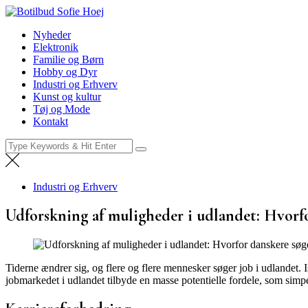
Skip
Botilbud Sofie Hoej
to
Nyheder
Nyheder
content
Elektronik
Familie og Børn
Hobby og Dyr
Industri og Erhverv
Kunst og kultur
Tøj og Mode
Kontakt
Search
for:
Industri og Erhverv
Udforskning af muligheder i udlandet: Hvorf
Tiderne ændrer sig, og flere og flere mennesker søger job i udlandet. 
jobmarkedet i udlandet tilbyde en masse potentielle fordele, som simp