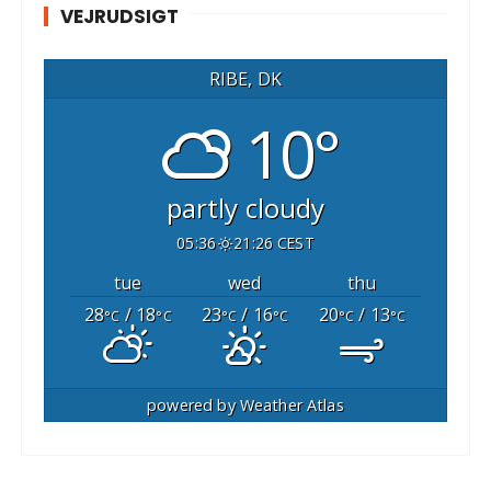
VEJRUDSIGT
RIBE, DK
10°
partly cloudy
05:36
21:26 CEST
tue
wed
thu
28
/ 18
23
/ 16
20
/ 13
°C
°C
°C
°C
°C
°C
powered by
Weather Atlas