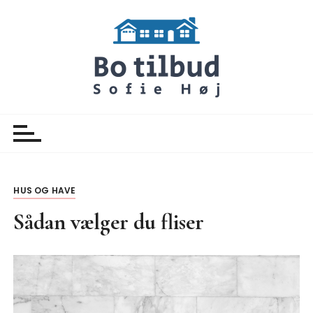
S
k
i
p
t
o
Botilbud Sofie Hoej
Nyheder
c
o
n
t
e
HUS OG HAVE
n
Sådan vælger du fliser
t