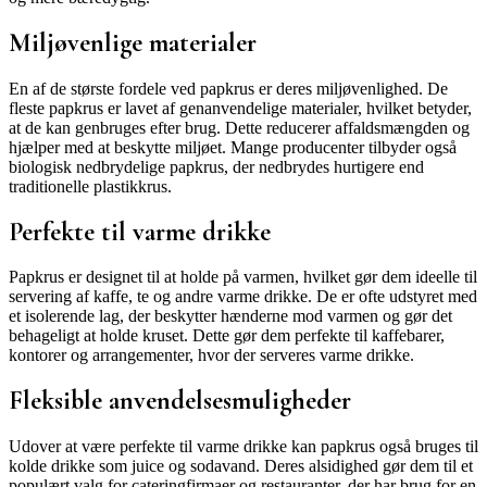
Miljøvenlige materialer
En af de største fordele ved papkrus er deres miljøvenlighed. De
fleste papkrus er lavet af genanvendelige materialer, hvilket betyder,
at de kan genbruges efter brug. Dette reducerer affaldsmængden og
hjælper med at beskytte miljøet. Mange producenter tilbyder også
biologisk nedbrydelige papkrus, der nedbrydes hurtigere end
traditionelle plastikkrus.
Perfekte til varme drikke
Papkrus er designet til at holde på varmen, hvilket gør dem ideelle til
servering af kaffe, te og andre varme drikke. De er ofte udstyret med
et isolerende lag, der beskytter hænderne mod varmen og gør det
behageligt at holde kruset. Dette gør dem perfekte til kaffebarer,
kontorer og arrangementer, hvor der serveres varme drikke.
Fleksible anvendelsesmuligheder
Udover at være perfekte til varme drikke kan papkrus også bruges til
kolde drikke som juice og sodavand. Deres alsidighed gør dem til et
populært valg for cateringfirmaer og restauranter, der har brug for en