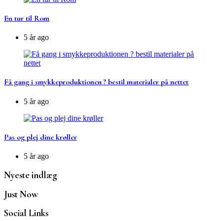
En tur til Rom
5 år ago
Få gang i smykkeproduktionen ? bestil materialer på nettet
5 år ago
Pas og plej dine krøller
5 år ago
Nyeste indlæg
Just Now
Social Links