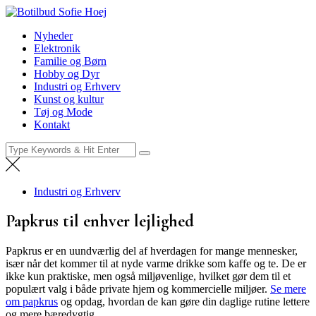
Skip
Botilbud Sofie Hoej
to
Nyheder
Nyheder
content
Elektronik
Familie og Børn
Hobby og Dyr
Industri og Erhverv
Kunst og kultur
Tøj og Mode
Kontakt
Search
for:
Industri og Erhverv
Papkrus til enhver lejlighed
Papkrus er en uundværlig del af hverdagen for mange mennesker,
især når det kommer til at nyde varme drikke som kaffe og te. De er
ikke kun praktiske, men også miljøvenlige, hvilket gør dem til et
populært valg i både private hjem og kommercielle miljøer.
Se mere
om papkrus
og opdag, hvordan de kan gøre din daglige rutine lettere
og mere bæredygtig.