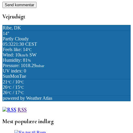
Vejrudsigt
Ribe, DK
14°
Partly Cloudy
05:32
21:30 CEST
Feels like: 14
°C
Wind: 10
SW
km/h
Humidity: 81
%
Pressure: 1018.29
mbar
UV index: 0
Sun
Mon
Tue
21
/ 10
°C
°C
26
/ 15
°C
°C
26
/ 17
°C
°C
powered by
Weather Atlas
RSS
Mest populære indlæg