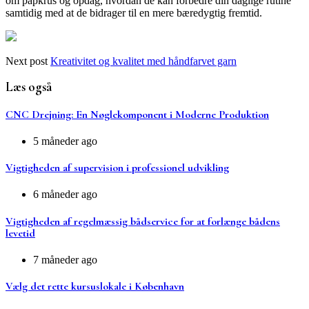
om papkrus og opdag, hvordan de kan forbedre din daglige rutine
samtidig med at de bidrager til en mere bæredygtig fremtid.
Next post
Kreativitet og kvalitet med håndfarvet garn
Læs også
CNC Drejning: En Nøglekomponent i Moderne Produktion
5 måneder ago
Vigtigheden af supervision i professionel udvikling
6 måneder ago
Vigtigheden af regelmæssig bådservice for at forlænge bådens
levetid
7 måneder ago
Vælg det rette kursuslokale i København