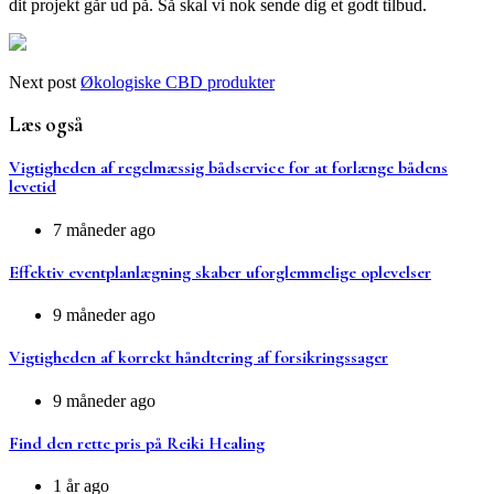
dit projekt går ud på. Så skal vi nok sende dig et godt tilbud.
Next post
Økologiske CBD produkter
Læs også
Vigtigheden af regelmæssig bådservice for at forlænge bådens
levetid
7 måneder ago
Effektiv eventplanlægning skaber uforglemmelige oplevelser
9 måneder ago
Vigtigheden af korrekt håndtering af forsikringssager
9 måneder ago
Find den rette pris på Reiki Healing
1 år ago