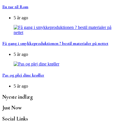
En tur til Rom
5 år ago
Få gang i smykkeproduktionen ? bestil materialer på nettet
5 år ago
Pas og plej dine krøller
5 år ago
Nyeste indlæg
Just Now
Social Links