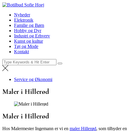
Skip
Botilbud Sofie Hoej
to
Nyheder
Nyheder
content
Elektronik
Familie og Børn
Hobby og Dyr
Industri og Erhverv
Kunst og kultur
Tøj og Mode
Kontakt
Search
for:
Service og Økonomi
Maler i Hillerød
Maler i Hillerød
Hos Malermester Ingemann er vi en
maler Hillerød
, som tilbyder en