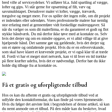
bred vifte af serviceydelser. Vi udfører bl.a. fuld spartling af vægge,
lofter og gips. Vi står gerne for opsætning af filt, væv og
savsmuldstapet. Derudover maler vi lofter, vægge, træværk,
trægulve og meget mere. For os spiller det ingen rolle, om dit projekt
er indendørs eller udendørs. Vores professionelle malere har nemlig
stor erfaring med at gennemføre vidt forskellige maleropgaver. Så
når du vælger os som dit malerfirma, er du garanteret et godt og flot
stykke håndværk. Du må derfor ikke tøve med at kontakte os. Selv
hvis det drejer sig om en mindre opgave, er vi altid villige til at give
hjælpende hånd. Det samme gør sig gældende, hvis det drejer sig
om et større og omfattende projekt. Hvis du er en erhvervskunde,
som skal have klaret et krævende projekt, er vi også klar til at træde
til. Fordi vi har et meget stort netværk, kan vi til hver en tid trække
på flere kræfter udefra, hvis det er nødvendigt. Derfor bør du ikke
holde dig tilbage fra at kontakte os.
Få et gratis og uforpligtende tilbud
Hos os kan du afhente et gratis og uforpligtende tilbud ved at
udfylde den kontaktformular, du kan finde på vores hjemmeside.
Hvis du følger det anviste link i begyndelsen af denne artikel, så kan
du nemt anmode om et tilbud. På den måde kan du beskrive, hvad