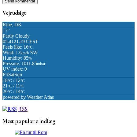
Vejrudsigt
Ribe, DK
17°
Partly Cloudy
05:41
21:19 CEST
Feels like: 16
°C
Wind: 13
SW
km/h
Humidity: 85
%
Pressure: 1011.85
mbar
UV index: 0
Fri
Sat
Sun
18
/ 12
°C
°C
21
/ 11
°C
°C
26
/ 14
°C
°C
powered by
Weather Atlas
RSS
Mest populære indlæg