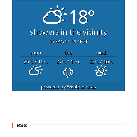
18°
showers in the vicinity
05:34
21:28 CEST
mon
tue
wed
26
/ 16
27
/ 17
23
/ 16
°C
°C
°C
°C
°C
°C
powered by
Weather Atlas
RSS