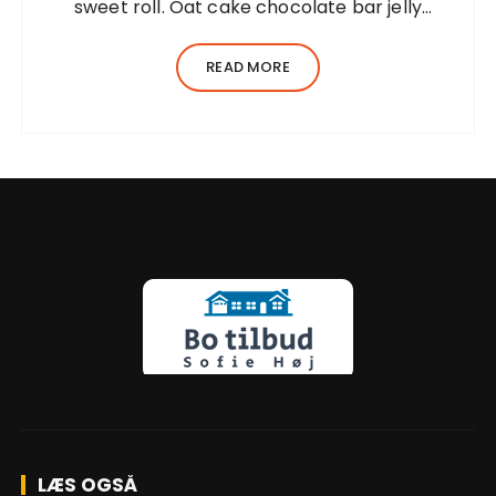
sweet roll. Oat cake chocolate bar jelly
Lorem ipsum dolor sit amet, consectetur
adipiscing elit, sed do eiusmod tempor
READ MORE
incididunt ut…
LÆS OGSÅ