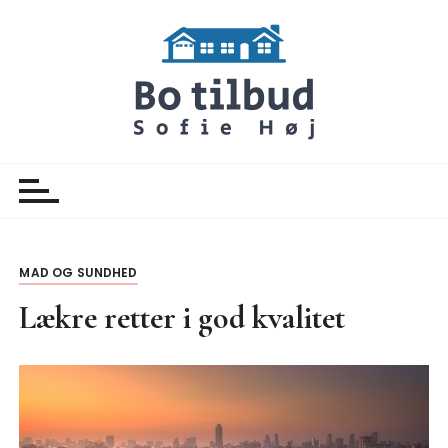
S
k
i
p
t
o
Botilbud Sofie Hoej
Nyheder
c
o
n
t
e
MAD OG SUNDHED
n
Lækre retter i god kvalitet
t