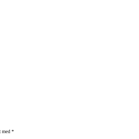
et med
*