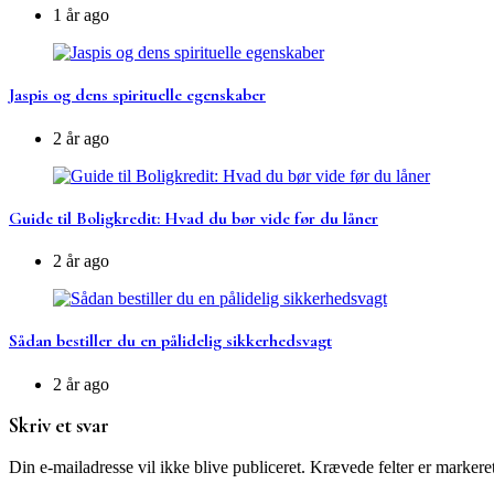
1 år ago
Jaspis og dens spirituelle egenskaber
2 år ago
Guide til Boligkredit: Hvad du bør vide før du låner
2 år ago
Sådan bestiller du en pålidelig sikkerhedsvagt
2 år ago
Skriv et svar
Din e-mailadresse vil ikke blive publiceret.
Krævede felter er marker