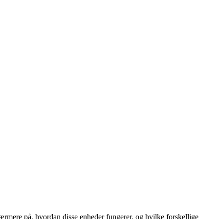
ærmere på, hvordan disse enheder fungerer, og hvilke forskellige