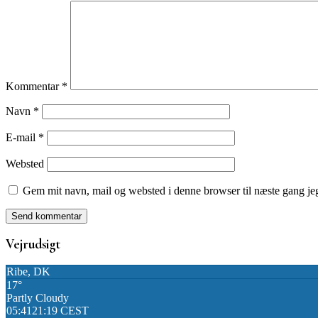
Kommentar
*
Navn
*
E-mail
*
Websted
Gem mit navn, mail og websted i denne browser til næste gang j
Vejrudsigt
Ribe, DK
17°
Partly Cloudy
05:41
21:19 CEST