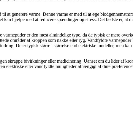
 til at generere varme. Denne varme er med til at øge blodgennemstrømni
et kan hjælpe med at reducere spændinger og stress. Det bedste er, at 
e varmepuder er den mest almindelige type, da de typisk er mere overkom
ettede områder af kroppen som nakke eller ryg. Vandfyldte varmepuder br
elindring. De er typisk større i størrelse end elektriske modeller, men 
ogen skrappe bivirkninger eller medicinering. Uanset om du lider af kro
ten elektriske eller vandfyldte muligheder afhængigt af dine præferencer