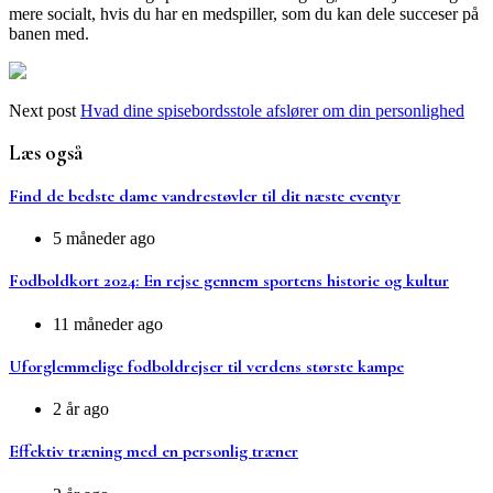
mere socialt, hvis du har en medspiller, som du kan dele succeser på
banen med.
Next post
Hvad dine spisebordsstole afslører om din personlighed
Læs også
Find de bedste dame vandrestøvler til dit næste eventyr
5 måneder ago
Fodboldkort 2024: En rejse gennem sportens historie og kultur
11 måneder ago
Uforglemmelige fodboldrejser til verdens største kampe
2 år ago
Effektiv træning med en personlig træner