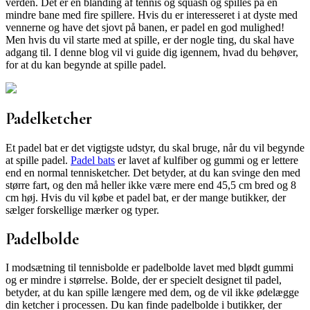
verden. Det er en blanding af tennis og squash og spilles på en
mindre bane med fire spillere. Hvis du er interesseret i at dyste med
vennerne og have det sjovt på banen, er padel en god mulighed!
Men hvis du vil starte med at spille, er der nogle ting, du skal have
adgang til. I denne blog vil vi guide dig igennem, hvad du behøver,
for at du kan begynde at spille padel.
Padelketcher
Et padel bat er det vigtigste udstyr, du skal bruge, når du vil begynde
at spille padel.
Padel bats
er lavet af kulfiber og gummi og er lettere
end en normal tennisketcher. Det betyder, at du kan svinge den med
større fart, og den må heller ikke være mere end 45,5 cm bred og 8
cm høj. Hvis du vil købe et padel bat, er der mange butikker, der
sælger forskellige mærker og typer.
Padelbolde
I modsætning til tennisbolde er padelbolde lavet med blødt gummi
og er mindre i størrelse. Bolde, der er specielt designet til padel,
betyder, at du kan spille længere med dem, og de vil ikke ødelægge
din ketcher i processen. Du kan finde padelbolde i butikker, der