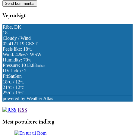
Vejrudsigt
Ribe, DK
18°
Cloudy / Wind
05:41
21:19 CEST
Feels like: 18
°C
Wind: 42
WSW
km/h
Humidity: 70
%
Pressure: 1013.88
mbar
UV index: 2
Fri
Sat
Sun
18
/ 12
°C
°C
21
/ 12
°C
°C
25
/ 15
°C
°C
powered by
Weather Atlas
RSS
Mest populære indlæg