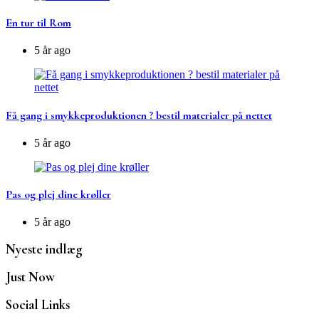
En tur til Rom
5 år ago
Få gang i smykkeproduktionen ? bestil materialer på nettet
5 år ago
Pas og plej dine krøller
5 år ago
Nyeste indlæg
Just Now
Social Links