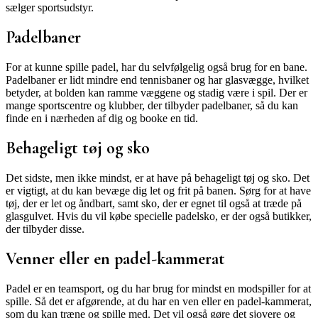
sælger sportsudstyr.
Padelbaner
For at kunne spille padel, har du selvfølgelig også brug for en bane.
Padelbaner er lidt mindre end tennisbaner og har glasvægge, hvilket
betyder, at bolden kan ramme væggene og stadig være i spil. Der er
mange sportscentre og klubber, der tilbyder padelbaner, så du kan
finde en i nærheden af dig og booke en tid.
Behageligt tøj og sko
Det sidste, men ikke mindst, er at have på behageligt tøj og sko. Det
er vigtigt, at du kan bevæge dig let og frit på banen. Sørg for at have
tøj, der er let og åndbart, samt sko, der er egnet til også at træde på
glasgulvet. Hvis du vil købe specielle padelsko, er der også butikker,
der tilbyder disse.
Venner eller en padel-kammerat
Padel er en teamsport, og du har brug for mindst en modspiller for at
spille. Så det er afgørende, at du har en ven eller en padel-kammerat,
som du kan træne og spille med. Det vil også gøre det sjovere og