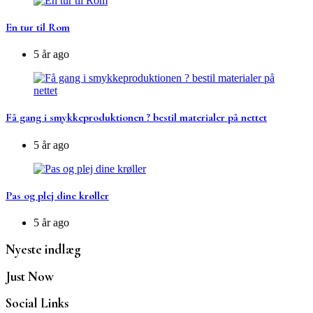
En tur til Rom
5 år ago
Få gang i smykkeproduktionen ? bestil materialer på nettet
5 år ago
Pas og plej dine krøller
5 år ago
Nyeste indlæg
Just Now
Social Links