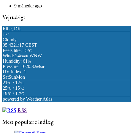
9 måneder ago
Vejrudsigt
Ribe, DK
17°
Cloudy
05:43
21:17 CEST
Feels like: 15
°C
Wind: 24
WNW
km/h
Humidity: 61
%
Pressure: 1020.32
mbar
UV index: 1
Sat
Sun
Mon
21
/ 12
°C
°C
25
/ 15
°C
°C
19
/ 12
°C
°C
powered by
Weather Atlas
RSS
Mest populære indlæg