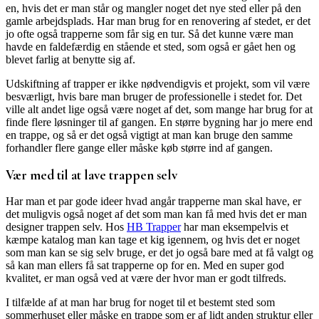
en, hvis det er man står og mangler noget det nye sted eller på den
gamle arbejdsplads. Har man brug for en renovering af stedet, er det
jo ofte også trapperne som får sig en tur. Så det kunne være man
havde en faldefærdig en stående et sted, som også er gået hen og
blevet farlig at benytte sig af.
Udskiftning af trapper er ikke nødvendigvis et projekt, som vil være
besværligt, hvis bare man bruger de professionelle i stedet for. Det
ville alt andet lige også være noget af det, som mange har brug for at
finde flere løsninger til af gangen. En større bygning har jo mere end
en trappe, og så er det også vigtigt at man kan bruge den samme
forhandler flere gange eller måske køb større ind af gangen.
Vær med til at lave trappen selv
Har man et par gode ideer hvad angår trapperne man skal have, er
det muligvis også noget af det som man kan få med hvis det er man
designer trappen selv. Hos
HB Trapper
har man eksempelvis et
kæmpe katalog man kan tage et kig igennem, og hvis det er noget
som man kan se sig selv bruge, er det jo også bare med at få valgt og
så kan man ellers få sat trapperne op for en. Med en super god
kvalitet, er man også ved at være der hvor man er godt tilfreds.
I tilfælde af at man har brug for noget til et bestemt sted som
sommerhuset eller måske en trappe som er af lidt anden struktur eller