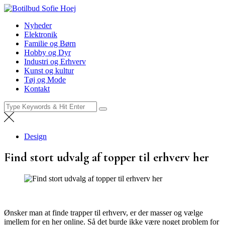
Skip
Botilbud Sofie Hoej
to
Nyheder
Nyheder
content
Elektronik
Familie og Børn
Hobby og Dyr
Industri og Erhverv
Kunst og kultur
Tøj og Mode
Kontakt
Search
for:
Design
Find stort udvalg af topper til erhverv her
Ønsker man at finde trapper til erhverv, er der masser og vælge
imellem for en her online. Så det burde ikke være noget problem for