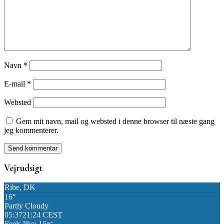
Navn
*
E-mail
*
Websted
Gem mit navn, mail og websted i denne browser til næste gang
jeg kommenterer.
Vejrudsigt
Ribe, DK
16°
Partly Cloudy
05:37
21:24 CEST
Feels like: 15