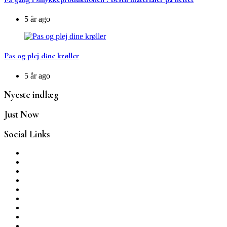
5 år ago
Pas og plej dine krøller
5 år ago
Nyeste indlæg
Just Now
Social Links