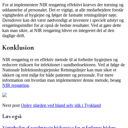
For at implementere NIR rengøring effektivt kræves der træning og
uddannelse af personalet. Det er vigtigt, at alle medarbejdere forstår
vigtigheden af hygiejne og følger de fastsatte retningslinjer nøje.
Derudover kan det være nødvendigt at investere i specielt udstyr og
rengøringsmidler for at opnå de bedste resultater. Ved at gøre dette
kan man sikre, at NIR rengøring bliver en integreret del af den
daglige drift.
Konklusion
NIR rengøring er en effektiv metode til at forbedre hygiejnen og
reducere risikoen for infektioner i sundhedssektoren. Ved at følge de
Nationale Infektionshygiejniske Retningslinjer kan man sikre et
sikkert og rent miljø for både patienter og personale. For mere
information om hvordan man implementerer denne metode, besøg
NIR rengøring
.
Next post
Oplev glæden ved bland selv slik i Tyskland
Læs også
Vigtigheden af regelmæssig bådservice for at forlænge bådens