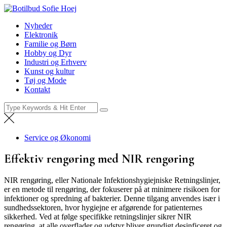
Skip
Botilbud Sofie Hoej
to
Nyheder
Nyheder
content
Elektronik
Familie og Børn
Hobby og Dyr
Industri og Erhverv
Kunst og kultur
Tøj og Mode
Kontakt
Search
for:
Service og Økonomi
Effektiv rengøring med NIR rengøring
NIR rengøring, eller Nationale Infektionshygiejniske Retningslinjer,
er en metode til rengøring, der fokuserer på at minimere risikoen for
infektioner og spredning af bakterier. Denne tilgang anvendes især i
sundhedssektoren, hvor hygiejne er afgørende for patienternes
sikkerhed. Ved at følge specifikke retningslinjer sikrer NIR
rengøring, at alle overflader og udstyr bliver grundigt desinficeret og