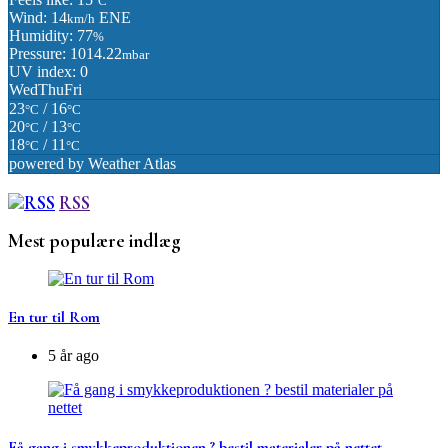
°C
Wind: 14
ENE
km/h
Humidity: 77
%
Pressure: 1014.22
mbar
UV index: 0
Wed
Thu
Fri
23
/ 16
°C
°C
20
/ 13
°C
°C
18
/ 11
°C
°C
powered by
Weather Atlas
RSS
Mest populære indlæg
En tur til Rom
5 år ago
Få gang i smykkeproduktionen ? bestil materialer på nettet