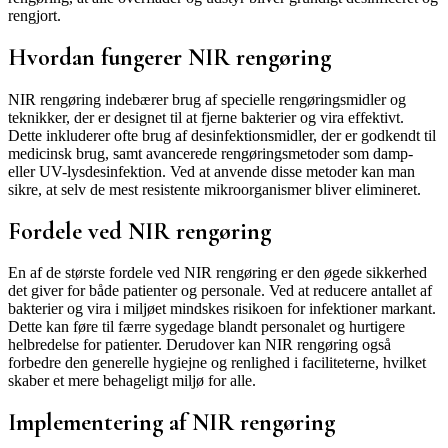
rengjort.
Hvordan fungerer NIR rengøring
NIR rengøring indebærer brug af specielle rengøringsmidler og
teknikker, der er designet til at fjerne bakterier og vira effektivt.
Dette inkluderer ofte brug af desinfektionsmidler, der er godkendt til
medicinsk brug, samt avancerede rengøringsmetoder som damp-
eller UV-lysdesinfektion. Ved at anvende disse metoder kan man
sikre, at selv de mest resistente mikroorganismer bliver elimineret.
Fordele ved NIR rengøring
En af de største fordele ved NIR rengøring er den øgede sikkerhed
det giver for både patienter og personale. Ved at reducere antallet af
bakterier og vira i miljøet mindskes risikoen for infektioner markant.
Dette kan føre til færre sygedage blandt personalet og hurtigere
helbredelse for patienter. Derudover kan NIR rengøring også
forbedre den generelle hygiejne og renlighed i faciliteterne, hvilket
skaber et mere behageligt miljø for alle.
Implementering af NIR rengøring