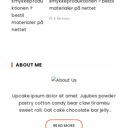
smykkeproduktionen ? bestil
materialer på nettet
5 ÅR AGO
ABOUT ME
Upcake ipsum dolor sit amet. Jujubes powder
pastry cotton candy bear claw tiramisu
sweet roll. Oat cake chocolate bar jelly
Lorem ipsum dolor sit amet, consectetur
adipiscing elit, sed do eiusmod tempor
READ MORE