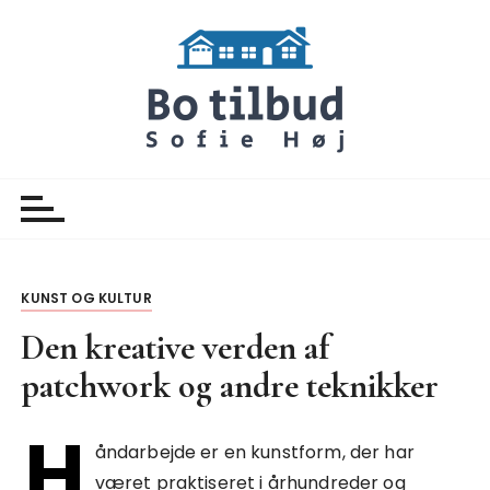
S
k
i
p
t
o
Botilbud Sofie Hoej
Nyheder
c
o
n
t
e
KUNST OG KULTUR
n
Den kreative verden af
t
patchwork og andre teknikker
H
åndarbejde er en kunstform, der har
været praktiseret i århundreder og