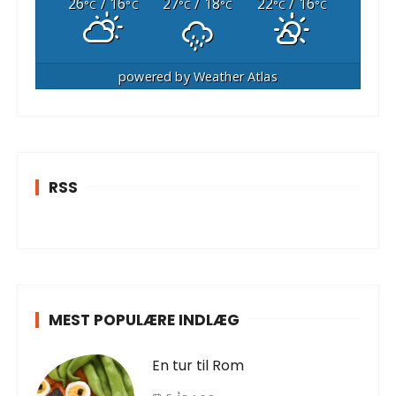
26
/ 16
27
/ 18
22
/ 16
°C
°C
°C
°C
°C
°C
powered by
Weather Atlas
RSS
MEST POPULÆRE INDLÆG
En tur til Rom