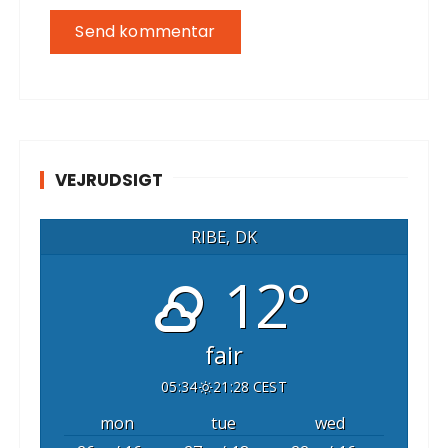
VEJRUDSIGT
RIBE, DK
12°
fair
05:34
21:28 CEST
mon
tue
wed