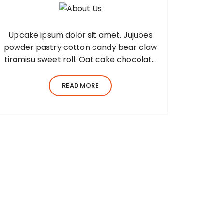
Upcake ipsum dolor sit amet. Jujubes
powder pastry cotton candy bear claw
tiramisu sweet roll. Oat cake chocolate
bar jelly Lorem ipsum dolor sit amet,
consectetur adipiscing elit, sed do
READ MORE
eiusmod tempor incididunt ut…