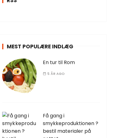
RSS
MEST POPULÆRE INDLÆG
En tur til Rom
5 ÅR AGO
Få gang i
smykkeproduktionen ?
bestil materialer på