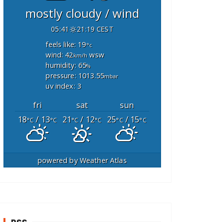
mostly cloudy / wind
05:41
21:19 CEST
feels like: 19
°c
wind: 42
wsw
km/h
humidity: 65
%
pressure: 1013.55
mbar
uv index: 3
fri
sat
sun
18
/ 13
21
/ 12
25
/ 15
°C
°C
°C
°C
°C
°C
powered by
Weather Atlas