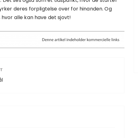
. Det ses også som et tidspunkt, hvor de starter
ker deres forpligtelse over for hinanden. Og
 hvor alle kan have det sjovt!
ST
ål