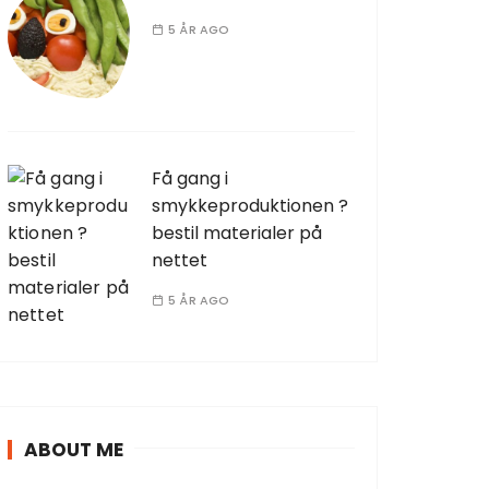
5 ÅR AGO
Få gang i
smykkeproduktionen ?
bestil materialer på
nettet
5 ÅR AGO
ABOUT ME