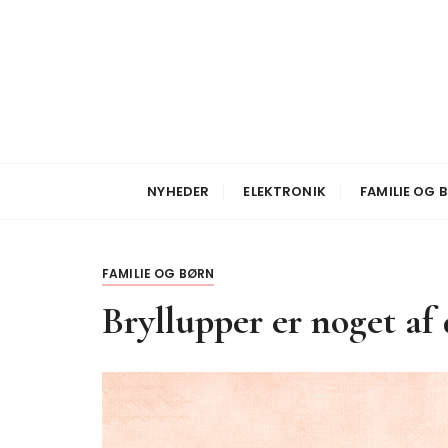
S
k
i
p
t
o
Nyheder
Botilbud Sofie 
c
o
NYHEDER
ELEKTRONIK
FAMILIE OG 
n
t
e
FAMILIE OG BØRN
n
Bryllupper er noget af 
t