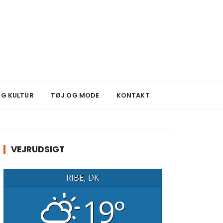
G KULTUR
TØJ OG MODE
KONTAKT
VEJRUDSIGT
RIBE, DK
19°