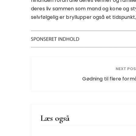
hinanden foran alle deres venner og familie
deres liv sammen som mand og kone og styr
selvfølgelig er bryllupper også et tidspunkt,
NEXT PO
Gødning til flere form
Læs også