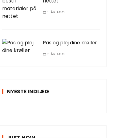
nettet
5 ÅR AGO
Pas og plej dine krøller
5 ÅR AGO
NYESTE INDLÆG
JUST NOW