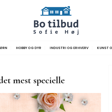
Hoej
BØRN
HOBBY OG DYR
INDUSTRI OG ERHVERV
KUNST O
det mest specielle