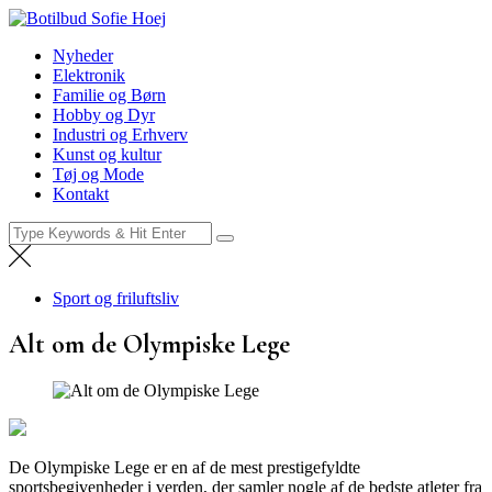
Skip
Botilbud Sofie Hoej
to
Nyheder
Nyheder
content
Elektronik
Familie og Børn
Hobby og Dyr
Industri og Erhverv
Kunst og kultur
Tøj og Mode
Kontakt
Search
for:
Sport og friluftsliv
Alt om de Olympiske Lege
De Olympiske Lege er en af de mest prestigefyldte
sportsbegivenheder i verden, der samler nogle af de bedste atleter fra