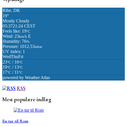
Ribe, DK
19°
Mostly Cloudy
05:37
21:24 CEST
Feels like: 19
°C
Wind: 23
E
km/h
Humidity: 76
%
Pressure: 1012.53
mbar
UV index: 1
Wed
Thu
Fri
23
/ 16
°C
°C
19
/ 13
°C
°C
17
/ 11
°C
°C
powered by
Weather Atlas
RSS
Mest populære indlæg
En tur til Rom