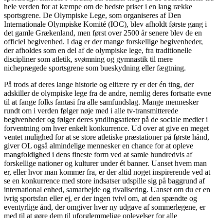
hele verden for at kæmpe om de bedste priser i en lang række
sportsgrene. De Olympiske Lege, som organiseres af Den
Internationale Olympiske Komité (IOC), blev afholdt første gang i
det gamle Grækenland, men først over 2500 år senere blev de en
officiel begivenhed. I dag er der mange forskellige begivenheder,
der afholdes som en del af de olympiske lege, fra traditionelle
discipliner som atletik, svømning og gymnastik til mere
nicheprægede sportsgrene som bueskydning eller fægtning.
På trods af deres lange historie og elitære ry er der én ting, der
adskiller de olympiske lege fra de andre, nemlig deres fortsatte evne
til at fange folks fantasi fra alle samfundslag. Mange mennesker
rundt om i verden følger nøje med i alle tv-transmitterede
begivenheder og følger deres yndlingsatleter på de sociale medier i
forventning om hver enkelt konkurrence. Ud over at give en meget
ventet mulighed for at se store atletiske præstationer på første hånd,
giver OL også almindelige mennesker en chance for at opleve
mangfoldighed i dens fineste form ved at samle hundredvis af
forskellige nationer og kulturer under ét banner. Uanset hvem man
er, eller hvor man kommer fra, er der altid noget inspirerende ved at
se en konkurrence med store indsatser udspille sig på baggrund af
international enhed, samarbejde og rivalisering. Uanset om du er en
ivrig sportsfan eller ej, er der ingen tvivl om, at den spændte og
eventyrlige ånd, der omgiver hver ny udgave af sommerlegene, er
med til at gøre dem til uforglemmelige oplevelser for alle