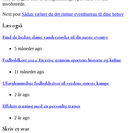
involverede.
Next post
Sådan vælger du det rigtige eventbureau til dine behov
Læs også
Find de bedste dame vandrestøvler til dit næste eventyr
5 måneder ago
Fodboldkort 2024: En rejse gennem sportens historie og kultur
11 måneder ago
Uforglemmelige fodboldrejser til verdens største kampe
2 år ago
Effektiv træning med en personlig træner
2 år ago
Skriv et svar