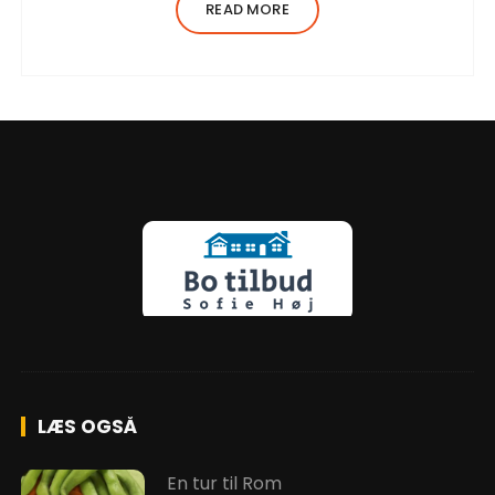
adipiscing elit, sed do eiusmod tempor
READ MORE
incididunt ut…
LÆS OGSÅ
En tur til Rom