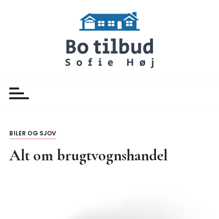
S
k
i
p
t
o
Botilbud Sofie Hoej
Nyheder
c
o
n
t
e
BILER OG SJOV
n
Alt om brugtvognshandel
t