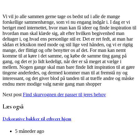
Vi vil jo alle sammen gerne tage os bedst ud i alle de mange
forskellige sammenhænge, som vi nu engang indgår i. I dag er vi
beriget med internettet, hvor man kan få ideer og finde inspiration til
hvordan man skal klæde sig, alt efter hvilken begivenhed man
deltager i, og hvad ens personlige stil er. Det er ret fedt, at man har
sådan et leksikon med mode og stil lige ved hånden, og vi er rigtig
mange, der flittigt og ofte benytter os af det. For man kan nemt
komme til at køre i det samme, og købe de samme ting gang på
gang, og det er jo lidt kedeligt, når der er så meget at vælge i
mellem. Nogen gange skal man bare finde lidt inspiration til at gøre
tingene anderledes, og dermed kommer man til at fremstå ny og
interessant, og det giver blod på tanden til at træffe andre og måske
endnu mere modige valg næste gang man shopper
Next post
Find skurvognen der passer til jeres behov
Læs også
Dekorative bakker til ethvert hjem
5 måneder ago