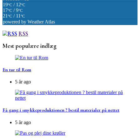
19
/ 12
°C
°C
17
/ 9
°C
°C
21
/ 11
°C
°C
powered by
Weather Atlas
RSS
Mest populære indlæg
En tur til Rom
5 år ago
Få gang i smykkeproduktionen ? bestil materialer på nettet
5 år ago