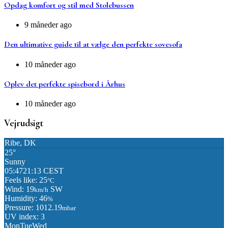
Opdag komfort og stil med Stolebussen
9 måneder ago
Den ultimative guide til at vælge den perfekte sovesofa
10 måneder ago
Oplev det perfekte spisebord i Århus
10 måneder ago
Vejrudsigt
Ribe, DK
25°
Sunny
05:47
21:13 CEST
Feels like: 25
°C
Wind: 19
SW
km/h
Humidity: 46
%
Pressure: 1012.19
mbar
UV index: 3
Mon
Tue
Wed