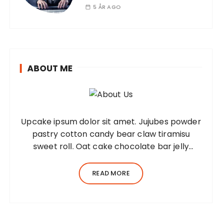
5 ÅR AGO
ABOUT ME
Upcake ipsum dolor sit amet. Jujubes powder
pastry cotton candy bear claw tiramisu
sweet roll. Oat cake chocolate bar jelly
Lorem ipsum dolor sit amet, consectetur
adipiscing elit, sed do eiusmod tempor
READ MORE
incididunt ut…