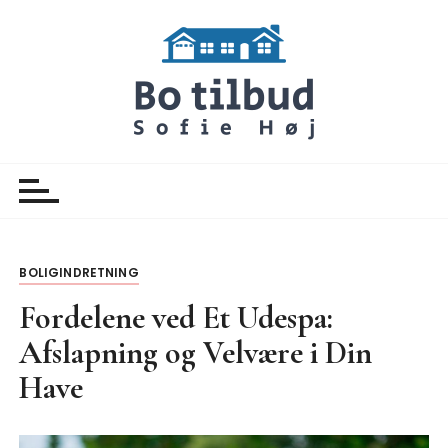
S
k
i
p
t
o
Botilbud Sofie Hoej
Nyheder
c
o
n
t
e
BOLIGINDRETNING
n
Fordelene ved Et Udespa:
t
Afslapning og Velvære i Din
Have